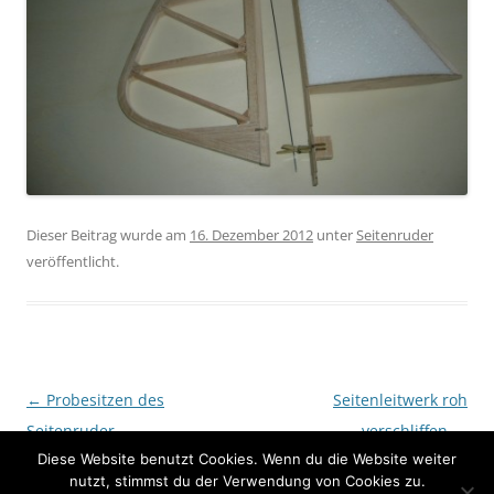
Dieser Beitrag wurde am
16. Dezember 2012
unter
Seitenruder
veröffentlicht.
Beitragsnavigation
←
Probesitzen des
Seitenleitwerk roh
Seitenruder
verschliffen
→
Diese Website benutzt Cookies. Wenn du die Website weiter
nutzt, stimmst du der Verwendung von Cookies zu.