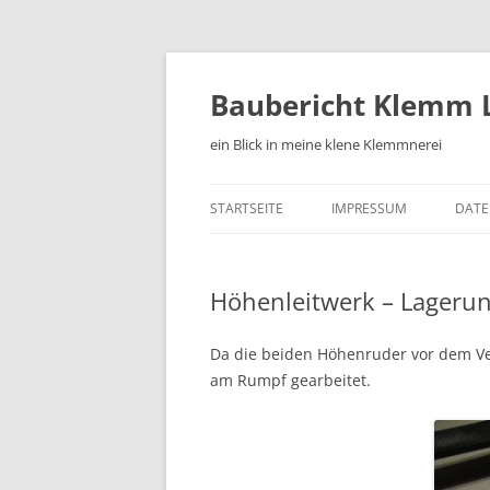
Zum
Inhalt
springen
Baubericht Klemm L
ein Blick in meine klene Klemmnerei
STARTSEITE
IMPRESSUM
DATE
Höhenleitwerk – Lageru
Da die beiden Höhenruder vor dem Ver
am Rumpf gearbeitet.