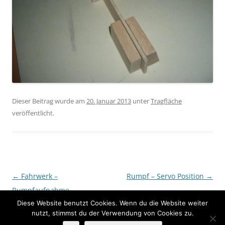
Dieser Beitrag wurde am
20. Januar 2013
unter
Tragfläche
veröffentlicht.
Beitragsnavigation
←
Fahrwerk –
Rumpf – Servo Position
→
Rumpfaufnahme
Diese Website benutzt Cookies. Wenn du die Website weiter
nutzt, stimmst du der Verwendung von Cookies zu.