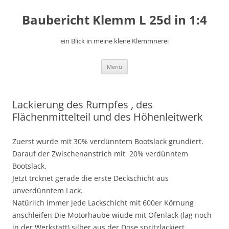
Zum
Inhalt
Baubericht Klemm L 25d in 1:4
springen
ein Blick in meine klene Klemmnerei
Menü
Lackierung des Rumpfes , des
Flächenmittelteil und des Höhenleitwerk
Zuerst wurde mit 30% verdünntem Bootslack grundiert.
Darauf der Zwischenanstrich mit 20% verdünntem
Bootslack.
Jetzt trcknet gerade die erste Deckschicht aus
unverdünntem Lack.
Natürlich immer jede Lackschicht mit 600er Körnung
anschleifen,Die Motorhaube wiude mit Ofenlack (lag noch
in der Werkstatt) silber aus der Dose spritzlackiert.