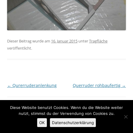
Dieser Beitrag wurde am
16. Januar 2015
unter
Tragfläche
veröffentlicht.
Beitragsnavigation
←
Qurerruderanlenkung
Querruder rohbaufertig
→
Datenschutzerklärung
Stolz präsentiert von WordPress
Diese Website benutzt Cookies. Wenn du die Website weiter
nutzt, stimmst du der Verwendung von Cookies zu.
OK
Datenschutzerklärung